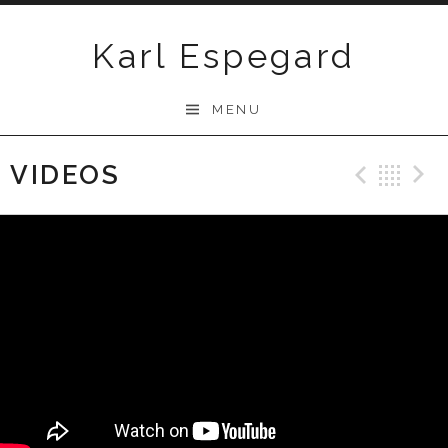
Skip
to
Karl Espegard
content
MENU
VIDEOS
Previ
Ba