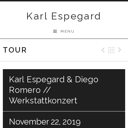
Skip
to
Karl Espegard
content
MENU
TOUR
Previ
Ba
Karl Espegard & Diego
Romero //
Werkstattkonzert
November 22, 2019