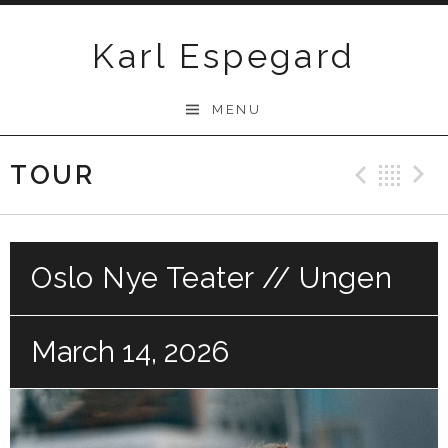
Skip
to
Karl Espegard
content
MENU
TOUR
Previ
Ba
Oslo Nye Teater // Ungen
March 14, 2026