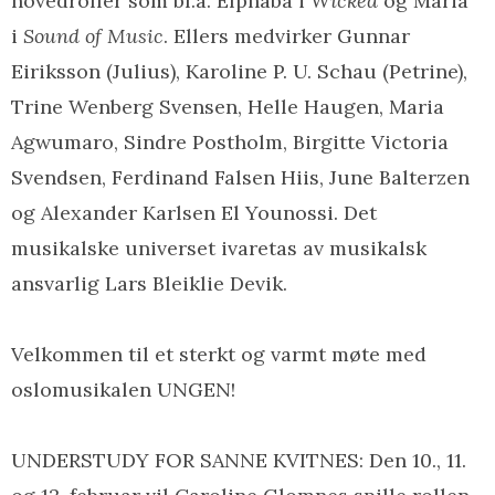
hovedroller som bl.a. Elphaba i
Wicked
og Maria
i
Sound of Music
. Ellers medvirker Gunnar
Eiriksson (Julius), Karoline P. U. Schau (Petrine),
Trine Wenberg Svensen, Helle Haugen, Maria
Agwumaro, Sindre Postholm, Birgitte Victoria
Svendsen, Ferdinand Falsen Hiis, June Balterzen
og Alexander Karlsen El Younossi. Det
musikalske universet ivaretas av musikalsk
ansvarlig Lars Bleiklie Devik.
Velkommen til et sterkt og varmt møte med
oslomusikalen UNGEN!
UNDERSTUDY FOR SANNE KVITNES: Den 10., 11.