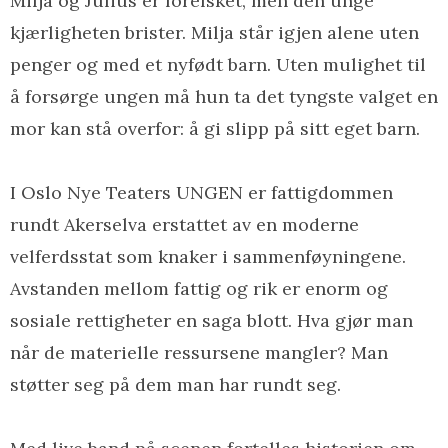
Milja og Julius er forelsket, men den unge
kjærligheten brister. Milja står igjen alene uten
penger og med et nyfødt barn. Uten mulighet til
å forsørge ungen må hun ta det tyngste valget en
mor kan stå overfor: å gi slipp på sitt eget barn.
I Oslo Nye Teaters UNGEN er fattigdommen
rundt Akerselva erstattet av en moderne
velferdsstat som knaker i sammenføyningene.
Avstanden mellom fattig og rik er enorm og
sosiale rettigheter en saga blott. Hva gjør man
når de materielle ressursene mangler? Man
støtter seg på dem man har rundt seg.