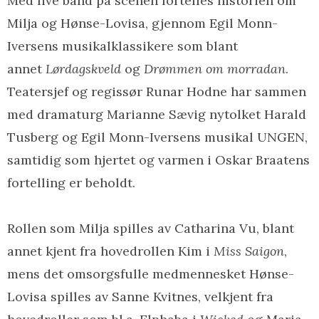
Med live band på scenen fortelles historien om
Milja og Hønse-Lovisa, gjennom Egil Monn-
Iversens musikalklassikere som blant
annet
Lørdagskveld
og
Drømmen om morradan
.
Teatersjef og regissør Runar Hodne har sammen
med dramaturg Marianne Sævig nytolket Harald
Tusberg og Egil Monn-Iversens musikal UNGEN,
samtidig som hjertet og varmen i Oskar Braatens
fortelling er beholdt.
Rollen som Milja spilles av Catharina Vu, blant
annet kjent fra hovedrollen Kim i
Miss Saigon
,
mens det omsorgsfulle medmennesket Hønse-
Lovisa spilles av Sanne Kvitnes, velkjent fra