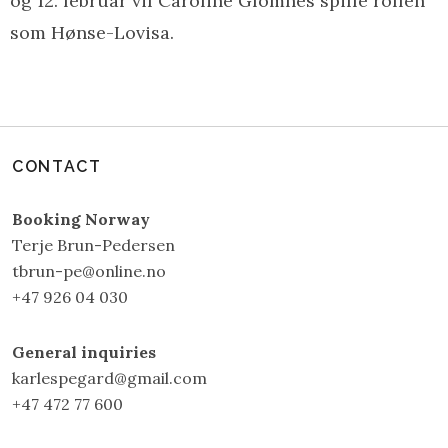
og 12. februar vil Caroline Glomnes spille rollen
som Hønse-Lovisa.
CONTACT
Booking Norway
Terje Brun-Pedersen
tbrun-pe@online.no
+47 926 04 030
General inquiries
karlespegard@gmail.com
+47 472 77 600