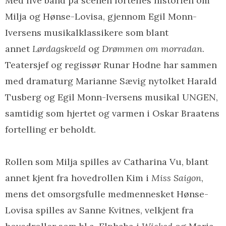
Med live band på scenen fortelles historien om
Milja og Hønse-Lovisa, gjennom Egil Monn-
Iversens musikalklassikere som blant
annet
Lørdagskveld
og
Drømmen om morradan
.
Teatersjef og regissør Runar Hodne har sammen
med dramaturg Marianne Sævig nytolket Harald
Tusberg og Egil Monn-Iversens musikal UNGEN,
samtidig som hjertet og varmen i Oskar Braatens
fortelling er beholdt.
Rollen som Milja spilles av Catharina Vu, blant
annet kjent fra hovedrollen Kim i
Miss Saigon
,
mens det omsorgsfulle medmennesket Hønse-
Lovisa spilles av Sanne Kvitnes, velkjent fra