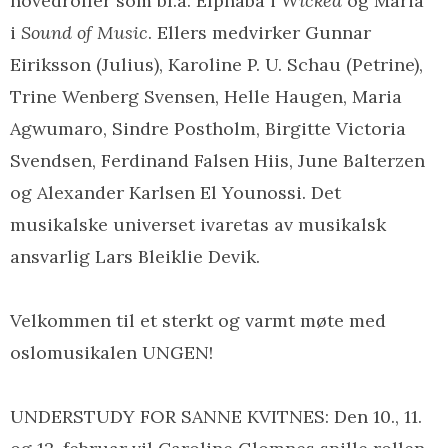
hovedroller som bl.a. Elphaba i
Wicked
og Maria
i
Sound of Music
. Ellers medvirker Gunnar
Eiriksson (Julius), Karoline P. U. Schau (Petrine),
Trine Wenberg Svensen, Helle Haugen, Maria
Agwumaro, Sindre Postholm, Birgitte Victoria
Svendsen, Ferdinand Falsen Hiis, June Balterzen
og Alexander Karlsen El Younossi. Det
musikalske universet ivaretas av musikalsk
ansvarlig Lars Bleiklie Devik.
Velkommen til et sterkt og varmt møte med
oslomusikalen UNGEN!
UNDERSTUDY FOR SANNE KVITNES: Den 10., 11.