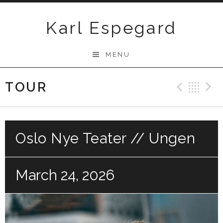
Skip
to
Karl Espegard
content
MENU
TOUR
Previ
Ba
Oslo Nye Teater // Ungen
March 24, 2026