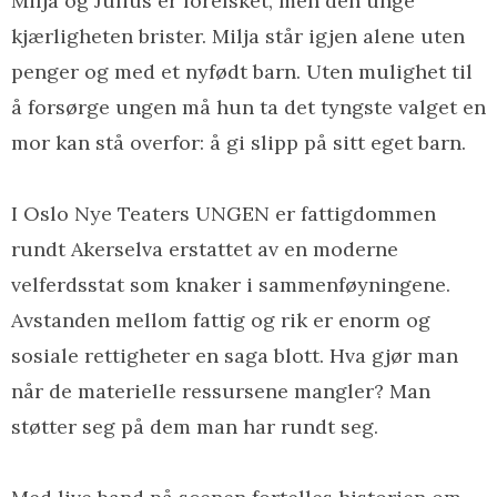
Milja og Julius er forelsket, men den unge
kjærligheten brister. Milja står igjen alene uten
penger og med et nyfødt barn. Uten mulighet til
å forsørge ungen må hun ta det tyngste valget en
mor kan stå overfor: å gi slipp på sitt eget barn.
I Oslo Nye Teaters UNGEN er fattigdommen
rundt Akerselva erstattet av en moderne
velferdsstat som knaker i sammenføyningene.
Avstanden mellom fattig og rik er enorm og
sosiale rettigheter en saga blott. Hva gjør man
når de materielle ressursene mangler? Man
støtter seg på dem man har rundt seg.