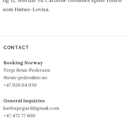
og 12. februar vil Caroline Glomnes spille rollen
som Hønse-Lovisa.
CONTACT
Booking Norway
Terje Brun-Pedersen
tbrun-pe@online.no
+47 926 04 030
General inquiries
karlespegard@gmail.com
+47 472 77 600