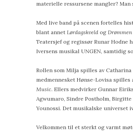
materielle ressursene mangler? Man 
Med live band på scenen fortelles hi
blant annet
Lørdagskveld
og
Drømmen 
Teatersjef og regissør Runar Hodne
Iversens musikal UNGEN, samtidig som
Rollen som Milja spilles av Catharina
medmennesket Hønse-Lovisa spilles av
Music
. Ellers medvirker Gunnar Eirik
Agwumaro, Sindre Postholm, Birgitte 
Younossi. Det musikalske universet iv
Velkommen til et sterkt og varmt m