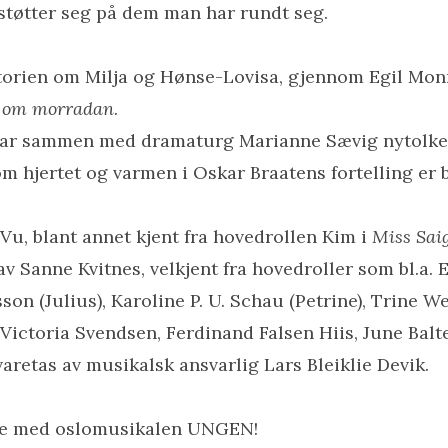
støtter seg på dem man har rundt seg.
storien om Milja og Hønse-Lovisa, gjennom Egil Mo
om morradan
.
 har sammen med dramaturg Marianne Sævig nytolke
 hjertet og varmen i Oskar Braatens fortelling er 
 Vu, blant annet kjent fra hovedrollen Kim i
Miss Sai
 Sanne Kvitnes, velkjent fra hovedroller som bl.a. 
sson (Julius), Karoline P. U. Schau (Petrine), Trine
Victoria Svendsen, Ferdinand Falsen Hiis, June Balt
aretas av musikalsk ansvarlig Lars Bleiklie Devik.
øte med oslomusikalen UNGEN!