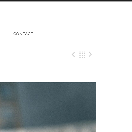
A
CONTACT
Previous Gig
Back
Next Gig