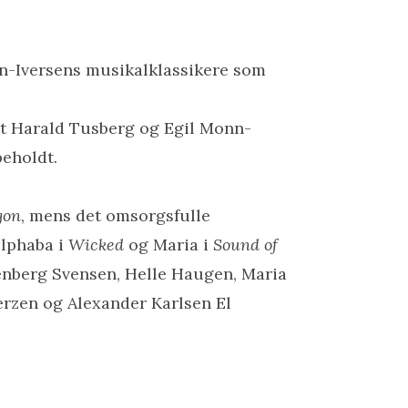
nn-Iversens musikalklassikere som
t Harald Tusberg og Egil Monn-
beholdt.
gon
, mens det omsorgsfulle
Elphaba i
Wicked
og Maria i
Sound of
 Wenberg Svensen, Helle Haugen, Maria
erzen og Alexander Karlsen El