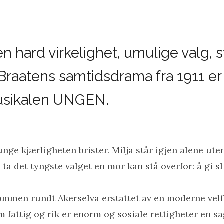
n hard virkelighet, umulige valg, 
Braatens samtidsdrama fra 1911 er 
musikalen UNGEN.
 unge kjærligheten brister. Milja står igjen alene ut
a det tyngste valget en mor kan stå overfor: å gi sli
ommen rundt Akerselva erstattet av en moderne velf
attig og rik er enorm og sosiale rettigheter en sa