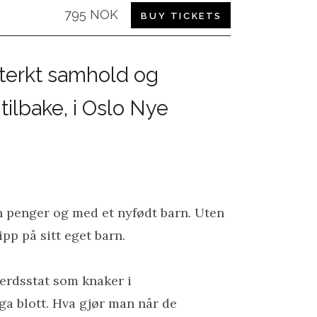
795 NOK
BUY TICKETS
sterkt samhold og
tilbake, i Oslo Nye
en penger og med et nyfødt barn. Uten
pp på sitt eget barn.
erdsstat som knaker i
ga blott. Hva gjør man når de