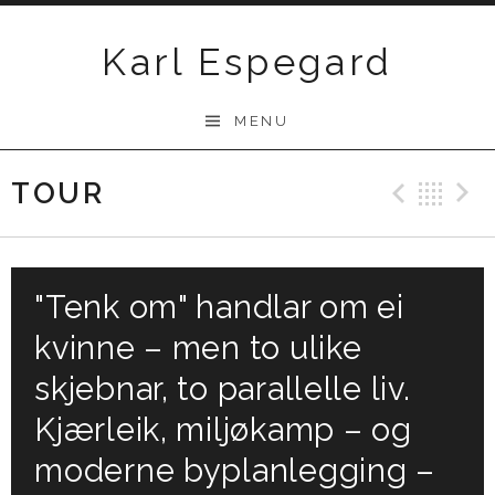
Skip
to
Karl Espegard
content
MENU
TOUR
Previ
Ba
"Tenk om" handlar om ei
kvinne – men to ulike
skjebnar, to parallelle liv.
Kjærleik, miljøkamp – og
moderne byplanlegging –