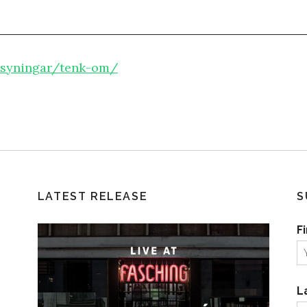
msyningar/tenk-om/
LATEST RELEASE
S
F
L