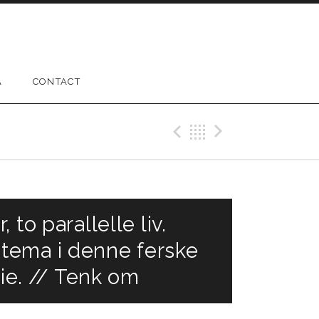
A
CONTACT
Previous Gig
Back
Next Gig
to parallelle liv.
 tema i denne ferske
rie. // Tenk om