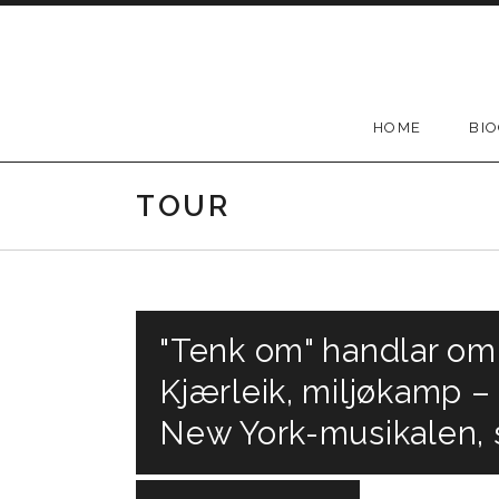
Skip
to
content
HOME
BI
TOUR
"Tenk om" handlar om e
Kjærleik, miljøkamp 
New York-musikalen, so