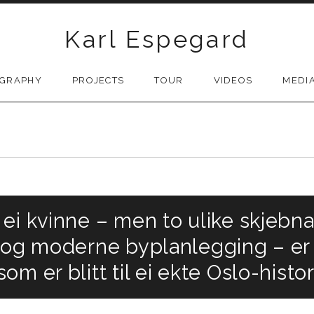
Karl Espegard
OGRAPHY
PROJECTS
TOUR
VIDEOS
MEDI
i kvinne – men to ulike skjebnar, 
– og moderne byplanlegging – er
m er blitt til ei ekte Oslo-histo