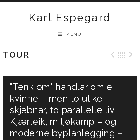
Skip
to
Karl Espegard
content
MENU
TOUR
Previ
Ba
"Tenk om" handlar om ei
kvinne – men to ulike
skjebnar, to parallelle liv.
Kjærleik, miljøkamp – og
moderne byplanlegging –