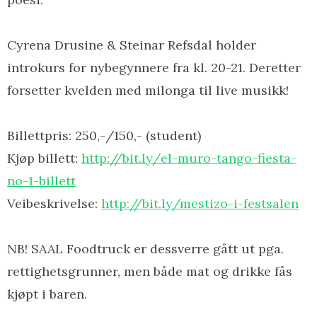
Cyrena Drusine & Steinar Refsdal holder
introkurs for nybegynnere fra kl. 20-21. Deretter
forsetter kvelden med milonga til live musikk!
Billettpris: 250,-/150,- (student)
Kjøp billett:
http://bit.ly/
el-muro-tango-fiesta-
no-1-b
illett
Veibeskrivelse:
http://bit.ly/mestizo-i-festsalen
NB! SAAL Foodtruck er dessverre gått ut pga.
rettighetsgrunner,
men både mat og drikke fås
kjøpt i baren.