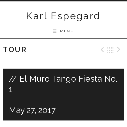
Skip
to
Karl Espegard
content
MENU
TOUR
Previ
Ba
// El Muro Tango Fiesta No.
1
May 27, 2017