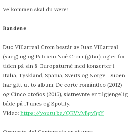
Velkommen skal du være!
Bandene
—————
Duo Villarreal Crom består av Juan Villarreal
(sang) og og Patricio Noé Crom (gitar), og er for
tiden på sin 8. Europaturné med konserter i
Italia, Tyskland, Spania, Sveits og Norge. Duoen
har gitt ut to album, De corte romántico (2012)
og Cinco otoños (2015), sistnevnte er tilgjengelig
både på iTunes og Spotify.
Video:
https://youtu.be/
QKVMvBgyBpY
Orquesta del Centenario er et ungt,