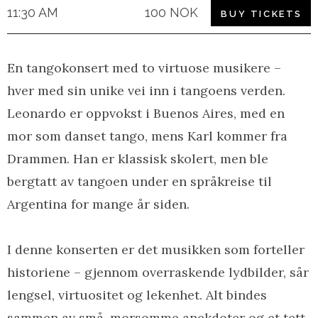
11:30 AM
100 NOK
BUY TICKETS
En tangokonsert med to virtuose musikere –
hver med sin unike vei inn i tangoens verden.
Leonardo er oppvokst i Buenos Aires, med en
mor som danset tango, mens Karl kommer fra
Drammen. Han er klassisk skolert, men ble
bergtatt av tangoen under en språkreise til
Argentina for mange år siden.
I denne konserten er det musikken som forteller
historiene – gjennom overraskende lydbilder, sår
lengsel, virtuositet og lekenhet. Alt bindes
sammen av små, morsomme anekdoter og et tett,