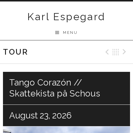
Skip
to
Karl Espegard
content
MENU
TOUR
Previ
Ba
Tango Corazón //
Skattekista på Schous
August 23, 2026