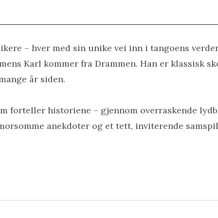
kere – hver med sin unike vei inn i tangoens verde
mens Karl kommer fra Drammen. Han er klassisk sko
 mange år siden.
 forteller historiene – gjennom overraskende lydbil
morsomme anekdoter og et tett, inviterende samspil