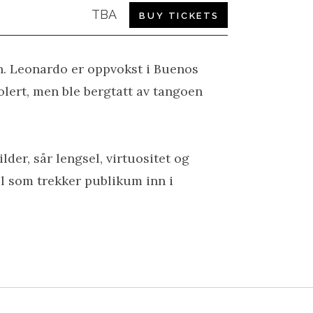
TBA
BUY TICKETS
n. Leonardo er oppvokst i Buenos
lert, men ble bergtatt av tangoen
der, sår lengsel, virtuositet og
l som trekker publikum inn i