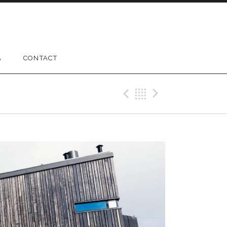
A
CONTACT
Previous Gig
Back
Next Gig