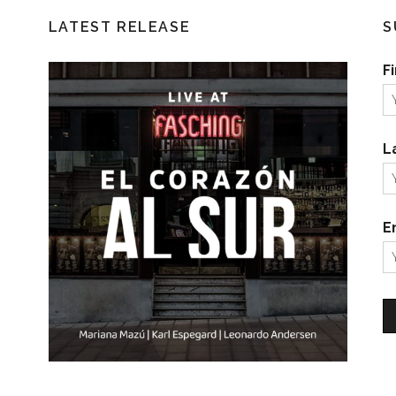
LATEST RELEASE
S
F
L
E