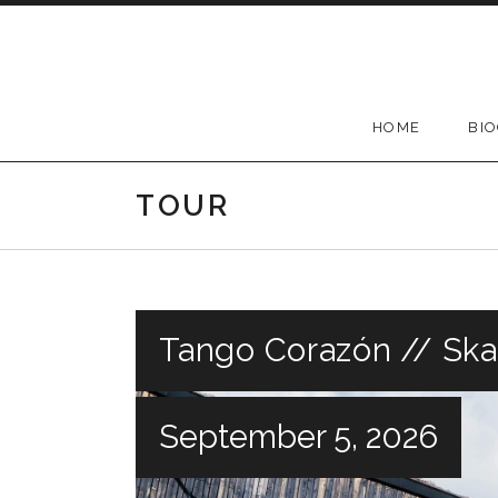
Skip
to
content
HOME
BI
TOUR
Tango Corazón // Sk
September 5, 2026