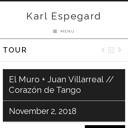
Skip
to
Karl Espegard
content
MENU
TOUR
Previ
Ba
El Muro + Juan Villarreal //
Corazón de Tango
November 2, 2018