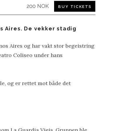
200 NOK
BUY TICKETS
s Aires. De vekker stadig
nos Aires og har vakt stor begeistring
Teatro Coliseo under hans
e, og er rettet mot både det
 som La Guardia Vieja. Gruppen ble