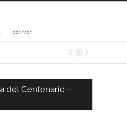
A
CONTACT
Previous Gig
Back
Next Gig
a del Centenario –