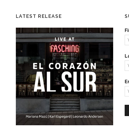
LATEST RELEASE
S
F
L
E