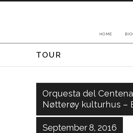
Skip
to
content
HOME
BI
TOUR
Orquesta del Centenar
Nøtterøy kulturhus –
September 8, 2016