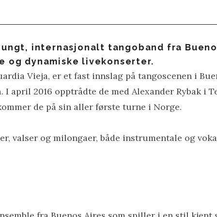
 ungt, internasjonalt tangoband fra Bueno
e og dynamiske livekonserter.
uardia Vieja, er et fast innslag på tangoscenen i Bue
a. I april 2016 opptrådte de med Alexander Rybak i 
kommer de på sin aller første turne i Norge.
r, valser og milongaer, både instrumentale og vokal
semble fra Buenos Aires som spiller i en stil kjent