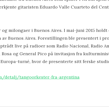
nerkjente gitaristen Eduardo Valle Cuarteto del Cente
 og milongaer i Buenos Aires. I mai-juni 2015 holdt 
um av Buenos Aires. Forestillingen ble presentert i 
ptrådt live på radioer som Radio Nacional, Radio Am
a Rosa og General Pico på invitasjon fra kulturminis
te Europa-turné, hvor de presenterte sitt ferske stud
m/detalj/tangoorkester-fra-argentina