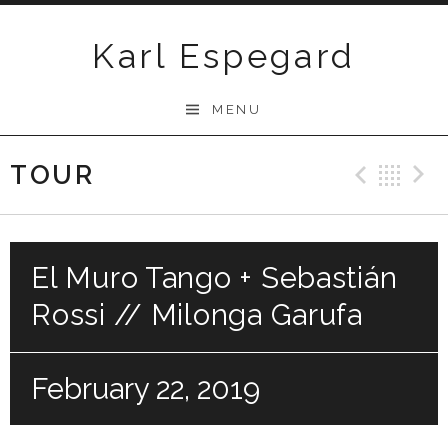
Skip
to
Karl Espegard
content
MENU
TOUR
Previ
Ba
El Muro Tango + Sebastián
Rossi // Milonga Garufa
February 22, 2019