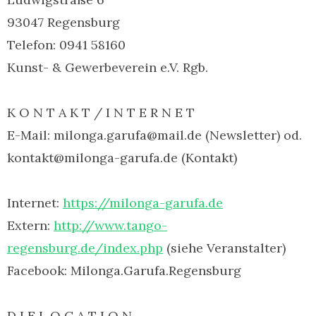
93047 Regensburg
Telefon: 0941 58160
Kunst- & Gewerbeverein e.V. Rgb.
K O N T A K T / I N T E R N E T
E-Mail: milonga.garufa@mail.de (Newsletter) od.
kontakt@milonga-garufa.de (Kontakt)
Internet:
https://milonga-garufa.de
Extern:
http://www.tango-
regensburg.de/index.php
(siehe Veranstalter)
Facebook: Milonga.Garufa.Regensburg
D I E L O C A T I O N