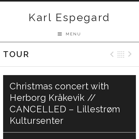
Skip
to
Karl Espegard
content
MENU
TOUR
Previ
Ba
Christmas concert with
Herborg Kråkevik //
CANCELLED – Lillestrøm
Kultursenter