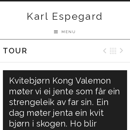
Skip
to
Karl Espegard
content
MENU
TOUR
Previ
Ba
Kvitebjørn Kong Valemon
møter vi ei jente som får ein
strengeleik av far sin. Ein
dag møter jenta ein kvit
bjørn i skogen. Ho blir