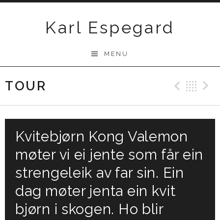
Skip
to
Karl Espegard
content
MENU
TOUR
Previ
Ba
Kvitebjørn Kong Valemon
møter vi ei jente som får ein
strengeleik av far sin. Ein
dag møter jenta ein kvit
bjørn i skogen. Ho blir