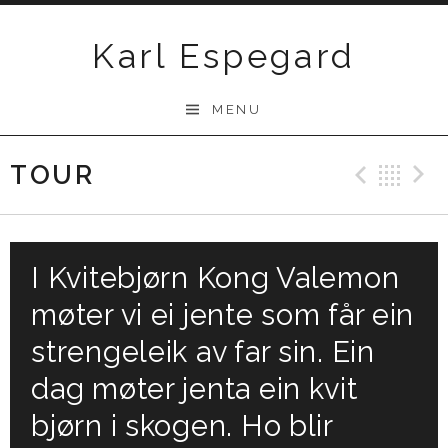
Skip
to
Karl Espegard
content
MENU
TOUR
Previ
Ba
I Kvitebjørn Kong Valemon
møter vi ei jente som får ein
strengeleik av far sin. Ein
dag møter jenta ein kvit
bjørn i skogen. Ho blir