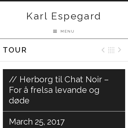
Skip
to
Karl Espegard
content
MENU
TOUR
Previ
Ba
// Herborg til Chat Noir –
For å frelsa levande og
døde
March 25, 2017