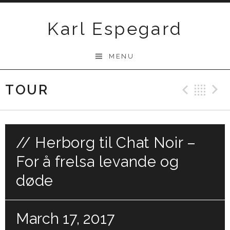
Skip
to
Karl Espegard
content
MENU
TOUR
Previ
Ba
// Herborg til Chat Noir –
For å frelsa levande og
døde
March 17, 2017