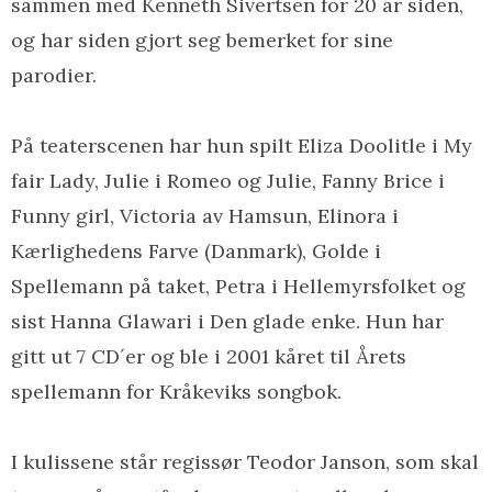
sammen med Kenneth Sivertsen for 20 år siden,
og har siden gjort seg bemerket for sine
parodier.
På teaterscenen har hun spilt Eliza Doolitle i My
fair Lady, Julie i Romeo og Julie, Fanny Brice i
Funny girl, Victoria av Hamsun, Elinora i
Kærlighedens Farve (Danmark), Golde i
Spellemann på taket, Petra i Hellemyrsfolket og
sist Hanna Glawari i Den glade enke. Hun har
gitt ut 7 CD´er og ble i 2001 kåret til Årets
spellemann for Kråkeviks songbok.
I kulissene står regissør Teodor Janson, som skal