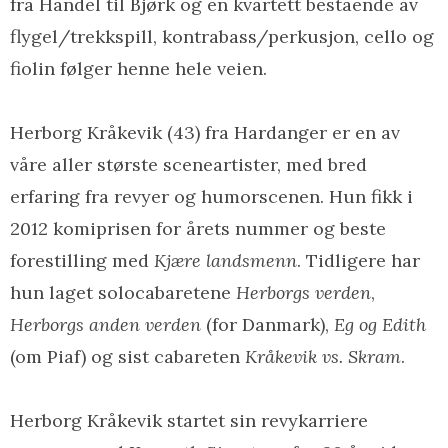
fra Händel til Bjørk og en kvartett bestående av
flygel/trekkspill, kontrabass/perkusjon, cello og
fiolin følger henne hele veien.
Herborg Kråkevik (43) fra Hardanger er en av
våre aller største sceneartister, med bred
erfaring fra revyer og humorscenen. Hun fikk i
2012 komiprisen for årets nummer og beste
forestilling med
Kjære landsmenn
. Tidligere har
hun laget solocabaretene
Herborgs verden
,
Herborgs anden verden
(for Danmark),
Eg og Edith
(om Piaf) og sist cabareten
Kråkevik vs. Skram
.
Herborg Kråkevik startet sin revykarriere