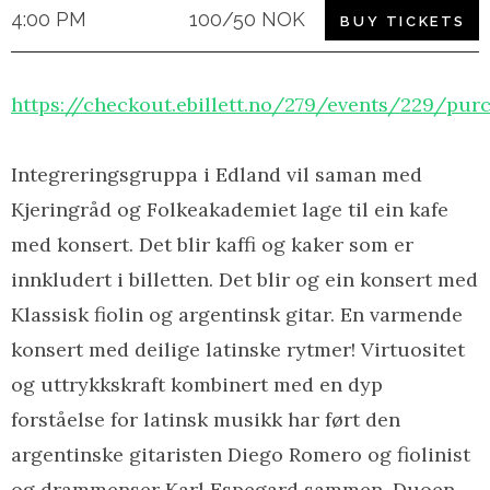
4:00 PM
100/50 NOK
BUY TICKETS
https://checkout.ebillett.no/279/events/229/pur
Integreringsgruppa i Edland vil saman med
Kjeringråd og Folkeakademiet lage til ein kafe
med konsert. Det blir kaffi og kaker som er
innkludert i billetten. Det blir og ein konsert med
Klassisk fiolin og argentinsk gitar. En varmende
konsert med deilige latinske rytmer! Virtuositet
og uttrykkskraft kombinert med en dyp
forståelse for latinsk musikk har ført den
argentinske gitaristen Diego Romero og fiolinist
og drammenser Karl Espegard sammen. Duoen