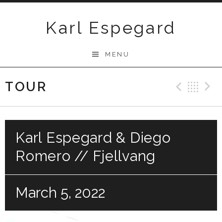
Skip
to
Karl Espegard
content
MENU
TOUR
Previ
Ba
Karl Espegard & Diego
Romero // Fjellvang
March 5, 2022