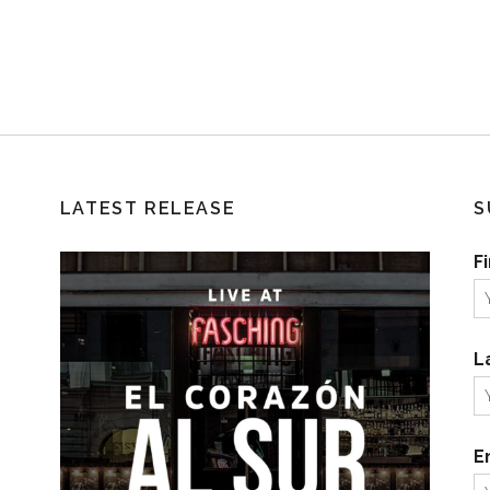
LATEST RELEASE
S
F
L
E