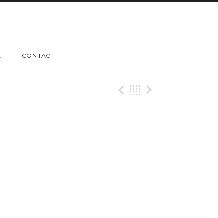
A
CONTACT
Previous Gig
Back
Next Gig