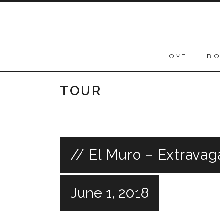
Skip
to
content
HOME
BI
TOUR
// El Muro – Extrava
June 1, 2018