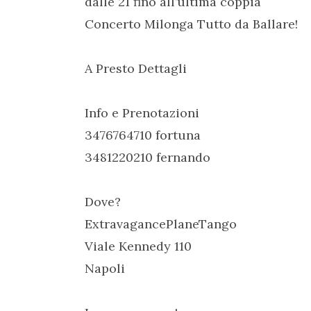
dalle 21 fino all’ultima coppia
Concerto Milonga Tutto da Ballare!
A Presto Dettagli
Info e Prenotazioni
3476764710 fortuna
3481220210 fernando
Dove?
ExtravagancePlaneTango
Viale Kennedy 110
Napoli