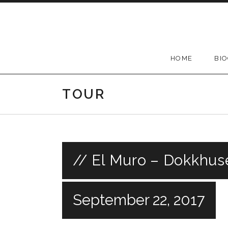
Skip
to
content
HOME
BI
TOUR
// El Muro – Dokkhus
September 22, 2017