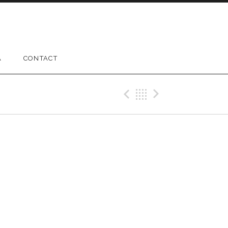
A
CONTACT
Previous Gig
Back
Next Gig