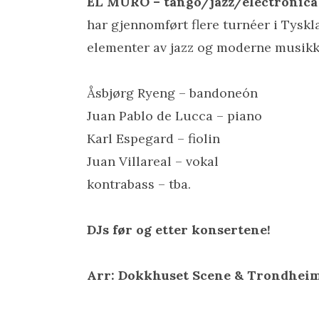
EL MURO
– tango/jazz/electronica
har gjennomført flere turnéer i Tyskla
elementer av jazz og moderne musikk,
Åsbjørg Ryeng – bandoneón
Juan Pablo de Lucca – piano
Karl Espegard – fiolin
Juan Villareal – vokal
kontrabass – tba.
DJs før og etter konsertene!
Arr: Dokkhuset Scene & Trondhei