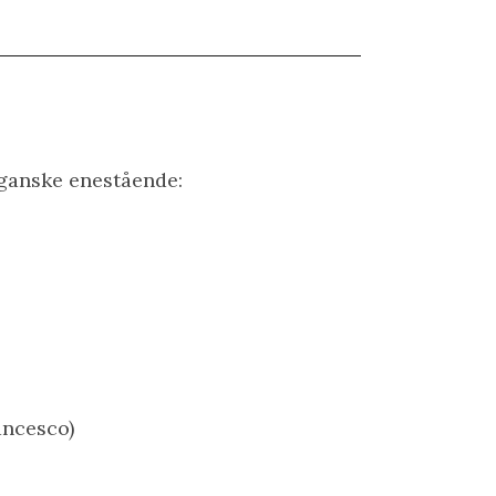
ganske enestående:
ancesco)