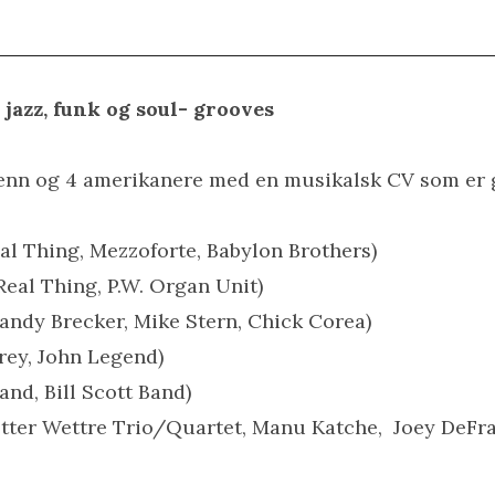
, jazz, funk og soul- grooves
enn og 4 amerikanere med en musikalsk CV som er 
al Thing, Mezzoforte, Babylon Brothers)
al Thing, P.W. Organ Unit)
Randy Brecker, Mike Stern, Chick Corea)
rey, John Legend)
and, Bill Scott Band)
Petter Wettre Trio/Quartet, Manu Katche, Joey DeFr