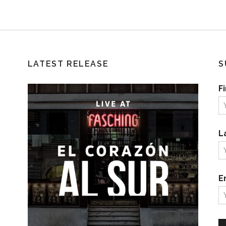
LATEST RELEASE
S
F
L
E