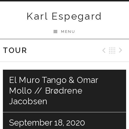
Skip
to
Karl Espegard
content
MENU
TOUR
Previ
Ba
El Muro Tango & Omar
Mollo // Brødrene
Jacobsen
September 18, 2020