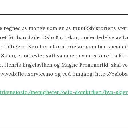
 regnes av mange som en av musikkhistoriens størst
året før han døde. Oslo Bach-kor, under ledelse av Ive
r tidligere. Koret er et oratoriekor som har spesiali
kien, et orkester satt sammen av musikere fra Krin
o, Henrik Engelsviken og Magne Fremmerlid, skal ve
via www.billettservice.no og ved inngang. http://oslob
kirkeneioslo/menigheter/oslo-domkirken/hva-skjer