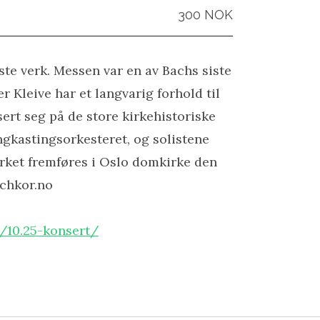
300 NOK
e verk. Messen var en av Bachs siste
r Kleive har et langvarig forhold til
sert seg på de store kirkehistoriske
gkastingsorkesteret, og solistene
rket fremføres i Oslo domkirke den
achkor.no
/10.25-konsert/