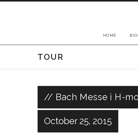
Skip
to
content
HOME
BI
TOUR
// Bach Messe i H-mo
October 25, 2015