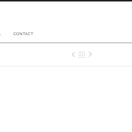
A
CONTACT
Previous Gig
Back
Next Gig