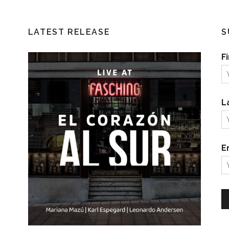
LATEST RELEASE
S
F
L
E