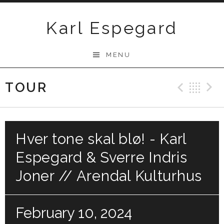
Skip
to
Karl Espegard
content
MENU
TOUR
Previ
Ba
Hver tone skal blø! - Karl
Espegard & Sverre Indris
Joner // Arendal Kulturhus
February 10, 2024